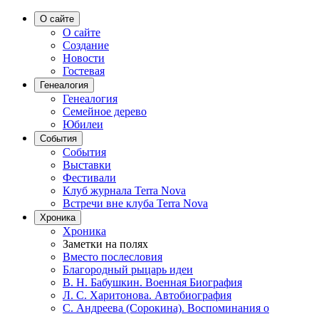
О сайте
О сайте
Создание
Новости
Гостевая
Генеалогия
Генеалогия
Семейное дерево
Юбилеи
События
События
Выставки
Фестивали
Клуб журнала Terra Nova
Встречи вне клуба Terra Nova
Хроника
Хроника
Заметки на полях
Вместо послесловия
Благородный рыцарь идеи
В. Н. Бабушкин. Военная Биография
Л. С. Харитонова. Автобиография
С. Андреева (Сорокина). Воспоминания о