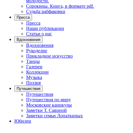
молодости.
Сорокины. Книга, в формате pdf.
Судьба рабфаковки
Пресса
Пресса
Наши публикации
Статьи о нас
Вдохновения
Вдохновения
Рукоделие
Прикладное искусство
Танцы
Галереи
Коллекции
Музыка
Поэзия
Путешествия
Путешествия
Путешествия по миру
Московские каникулы
Заметки Т. Савиной
Заметки семьи Лопаткиных
Юбилеи