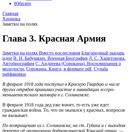
Юбилеи
Главная
Хроника
Заметки на полях
Глава 3. Красная Армия
Заметки на полях
Вместо послесловия
Благородный рыцарь
идеи
В. Н. Бабушкин. Военная Биография
Л. С. Харитонова.
Автобиография
С. Андреева (Сорокина). Воспоминания о
молодости.
Сорокина. Книга, в формате pdf.
Судьба
рабфаковки
В феврале 1918 года поступил в Красную Гвардию и числе
других отрядов принимал участие в ликвидации эссеро-
меньшевистскаго заговора в г. Соликамске.
В феврале 1918 года дед уже воюет, то есть уже идет
гражданская война. То, что он оказался у красных, вопросов
не вызывает.
По возвращению из г. Соликамска, на ст. Губаха и с выходом
декрета об организации добровольческой Красной армии, —