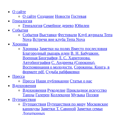
О сайте
О сайте
Создание
Новости
Гостевая
Генеалогия
Генеалогия
Семейное дерево
Юбилеи
События
События
Выставки
Фестивали
Клуб журнала Terra
Nova
Встречи вне клуба Terra Nova
Хроника
Хроника
Заметки на полях
Вместо послесловия
Благородный рыцарь идеи
В. Н. Бабушкин.
Военная Биография
Л. С. Харитонова.
Автобиография
С. Андреева (Сорокина).
Воспоминания о молодости.
Сорокины. Книга, в
формате pdf.
Судьба рабфаковки
Пресса
Пресса
Наши публикации
Статьи о нас
Вдохновения
Вдохновения
Рукоделие
Прикладное искусство
Танцы
Галереи
Коллекции
Музыка
Поэзия
Путешествия
Путешествия
Путешествия по миру
Московские
каникулы
Заметки Т. Савиной
Заметки семьи
Лопаткиных