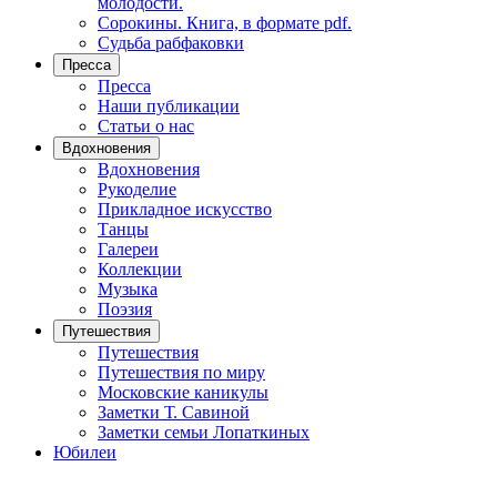
молодости.
Сорокины. Книга, в формате pdf.
Судьба рабфаковки
Пресса
Пресса
Наши публикации
Статьи о нас
Вдохновения
Вдохновения
Рукоделие
Прикладное искусство
Танцы
Галереи
Коллекции
Музыка
Поэзия
Путешествия
Путешествия
Путешествия по миру
Московские каникулы
Заметки Т. Савиной
Заметки семьи Лопаткиных
Юбилеи