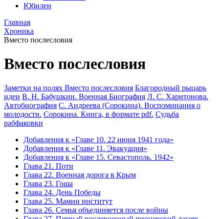
Юбилеи
Главная
Хроника
Вместо послесловия
Вместо послесловия
Заметки на полях
Вместо послесловия
Благородный рыцарь
идеи
В. Н. Бабушкин. Военная Биография
Л. С. Харитонова.
Автобиография
С. Андреева (Сорокина). Воспоминания о
молодости.
Сорокина. Книга, в формате pdf.
Судьба
рабфаковки
Добавления к «Главе 10. 22 июня 1941 года»
Добавления к «Главе 11. Эвакуация»
Добавления к «Главе 15. Севастополь. 1942»
Глава 21. Поти
Глава 22. Военная дорога в Крым
Глава 23. Гоша
Глава 24. День Победы
Глава 25. Мамин институт
Глава 26. Семья объединяется после войны
Глава 27. Первый послевоенный пионерский лагерь