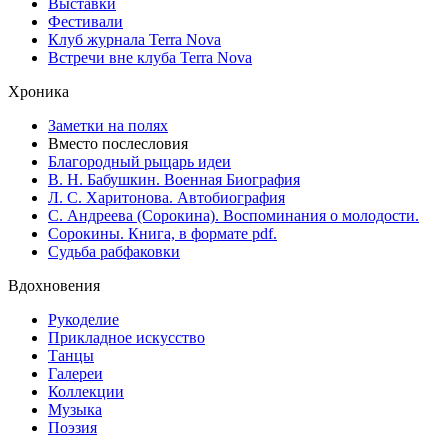
Выставки
Фестивали
Клуб журнала Terra Nova
Встречи вне клуба Terra Nova
Хроника
Заметки на полях
Вместо послесловия
Благородный рыцарь идеи
В. Н. Бабушкин. Военная Биография
Л. С. Харитонова. Автобиография
С. Андреева (Сорокина). Воспоминания о молодости.
Сорокины. Книга, в формате pdf.
Судьба рабфаковки
Вдохновения
Рукоделие
Прикладное искусство
Танцы
Галереи
Коллекции
Музыка
Поэзия