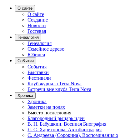
О сайте
О сайте
Создание
Новости
Гостевая
Генеалогия
Генеалогия
Семейное дерево
Юбилеи
События
События
Выставки
Фестивали
Клуб журнала Terra Nova
Встречи вне клуба Terra Nova
Хроника
Хроника
Заметки на полях
Вместо послесловия
Благородный рыцарь идеи
В. Н. Бабушкин. Военная Биография
Л. С. Харитонова. Автобиография
С. Андреева (Сорокина). Воспоминания о