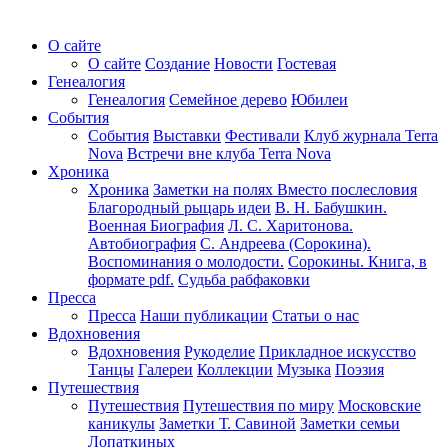
О сайте
О сайте
Создание
Новости
Гостевая
Генеалогия
Генеалогия
Семейное дерево
Юбилеи
События
События
Выставки
Фестивали
Клуб журнала Terra
Nova
Встречи вне клуба Terra Nova
Хроника
Хроника
Заметки на полях
Вместо послесловия
Благородный рыцарь идеи
В. Н. Бабушкин.
Военная Биография
Л. С. Харитонова.
Автобиография
С. Андреева (Сорокина).
Воспоминания о молодости.
Сорокины. Книга, в
формате pdf.
Судьба рабфаковки
Пресса
Пресса
Наши публикации
Статьи о нас
Вдохновения
Вдохновения
Рукоделие
Прикладное искусство
Танцы
Галереи
Коллекции
Музыка
Поэзия
Путешествия
Путешествия
Путешествия по миру
Московские
каникулы
Заметки Т. Савиной
Заметки семьи
Лопаткиных