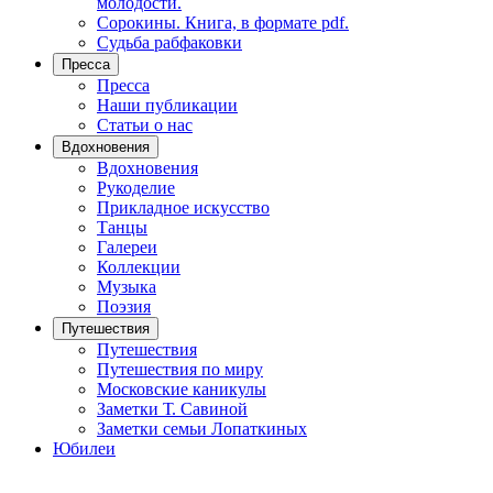
молодости.
Сорокины. Книга, в формате pdf.
Судьба рабфаковки
Пресса
Пресса
Наши публикации
Статьи о нас
Вдохновения
Вдохновения
Рукоделие
Прикладное искусство
Танцы
Галереи
Коллекции
Музыка
Поэзия
Путешествия
Путешествия
Путешествия по миру
Московские каникулы
Заметки Т. Савиной
Заметки семьи Лопаткиных
Юбилеи