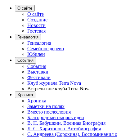
О сайте
О сайте
Создание
Новости
Гостевая
Генеалогия
Генеалогия
Семейное дерево
Юбилеи
События
События
Выставки
Фестивали
Клуб журнала Terra Nova
Встречи вне клуба Terra Nova
Хроника
Хроника
Заметки на полях
Вместо послесловия
Благородный рыцарь идеи
В. Н. Бабушкин. Военная Биография
Л. С. Харитонова. Автобиография
С. Андреева (Сорокина). Воспоминания о