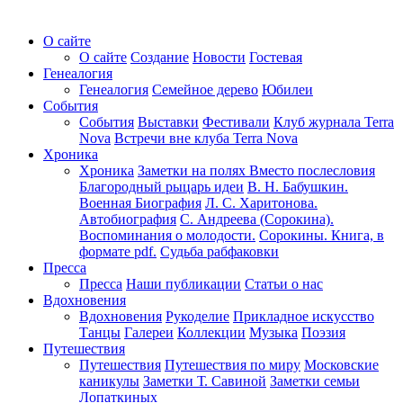
О сайте
О сайте
Создание
Новости
Гостевая
Генеалогия
Генеалогия
Семейное дерево
Юбилеи
События
События
Выставки
Фестивали
Клуб журнала Terra
Nova
Встречи вне клуба Terra Nova
Хроника
Хроника
Заметки на полях
Вместо послесловия
Благородный рыцарь идеи
В. Н. Бабушкин.
Военная Биография
Л. С. Харитонова.
Автобиография
С. Андреева (Сорокина).
Воспоминания о молодости.
Сорокины. Книга, в
формате pdf.
Судьба рабфаковки
Пресса
Пресса
Наши публикации
Статьи о нас
Вдохновения
Вдохновения
Рукоделие
Прикладное искусство
Танцы
Галереи
Коллекции
Музыка
Поэзия
Путешествия
Путешествия
Путешествия по миру
Московские
каникулы
Заметки Т. Савиной
Заметки семьи
Лопаткиных