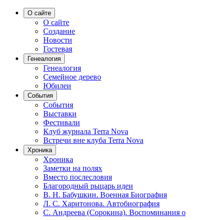
О сайте
О сайте
Создание
Новости
Гостевая
Генеалогия
Генеалогия
Семейное дерево
Юбилеи
События
События
Выставки
Фестивали
Клуб журнала Terra Nova
Встречи вне клуба Terra Nova
Хроника
Хроника
Заметки на полях
Вместо послесловия
Благородный рыцарь идеи
В. Н. Бабушкин. Военная Биография
Л. С. Харитонова. Автобиография
С. Андреева (Сорокина). Воспоминания о