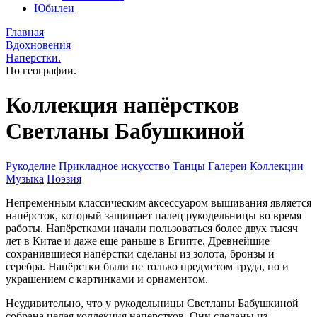
Юбилеи
Главная
Вдохновения
Наперстки.
По географии.
Коллекция напёрстков
Светланы Бабушкиной
Рукоделие
Прикладное искусство
Танцы
Галереи
Коллекции
Музыка
Поэзия
Непременным классическим аксессуаром вышивания является
напёрсток, который защищает палец рукодельницы во время
работы. Напёрстками начали пользоваться более двух тысяч
лет в Китае и даже ещё раньше в Египте. Древнейшие
сохранившиеся напёрстки сделаны из золота, бронзы и
серебра. Напёрстки были не только предметом труда, но и
украшением с картинками и орнаментом.
Неудивительно, что у рукодельницы Светланы Бабушкиной
собрана целая коллекция наперстков. Они сделаны из