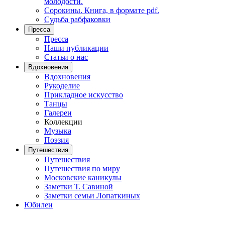
молодости.
Сорокины. Книга, в формате pdf.
Судьба рабфаковки
Пресса
Пресса
Наши публикации
Статьи о нас
Вдохновения
Вдохновения
Рукоделие
Прикладное искусство
Танцы
Галереи
Коллекции
Музыка
Поэзия
Путешествия
Путешествия
Путешествия по миру
Московские каникулы
Заметки Т. Савиной
Заметки семьи Лопаткиных
Юбилеи