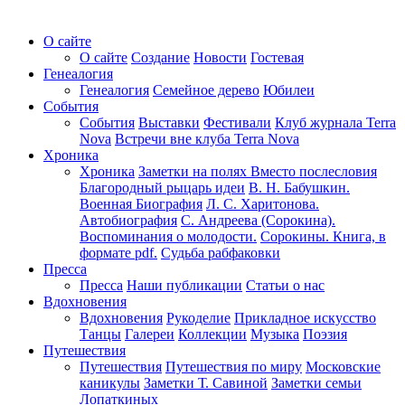
О сайте
О сайте
Создание
Новости
Гостевая
Генеалогия
Генеалогия
Семейное дерево
Юбилеи
События
События
Выставки
Фестивали
Клуб журнала Terra
Nova
Встречи вне клуба Terra Nova
Хроника
Хроника
Заметки на полях
Вместо послесловия
Благородный рыцарь идеи
В. Н. Бабушкин.
Военная Биография
Л. С. Харитонова.
Автобиография
С. Андреева (Сорокина).
Воспоминания о молодости.
Сорокины. Книга, в
формате pdf.
Судьба рабфаковки
Пресса
Пресса
Наши публикации
Статьи о нас
Вдохновения
Вдохновения
Рукоделие
Прикладное искусство
Танцы
Галереи
Коллекции
Музыка
Поэзия
Путешествия
Путешествия
Путешествия по миру
Московские
каникулы
Заметки Т. Савиной
Заметки семьи
Лопаткиных