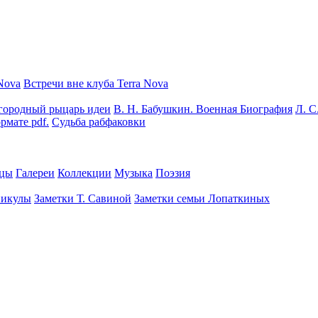
Nova
Встречи вне клуба Terra Nova
городный рыцарь идеи
В. Н. Бабушкин. Военная Биография
Л. С
рмате pdf.
Судьба рабфаковки
цы
Галереи
Коллекции
Музыка
Поэзия
никулы
Заметки Т. Савиной
Заметки семьи Лопаткиных