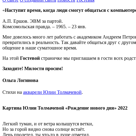
«
Наступит время, когда люди смогут общаться с компьютеро
А.П. Ершов. ЭВМ за партой.
Комсомольская правда. – 1965. – 23 янв.
Мне довелось много лет работать с академиком Андреем Петров
превратились в реальность. Так давайте общаться друг с дру
общение в наше суматошное время.
На этой
Гостевой
страничке мы приглашаем в гости всех родств
Заходите! Милости просим!
Ольга Логинова
Стихи на
акварели Юлии Толмачевой
.
Картина Юлии Толмачевой «Рождение нового дня» 2022
Легкий туман, и от ветра колышутся ветки,
Но за горой видно снова солнце встаёт.
День пролетел, ты что-то в душе отметил.