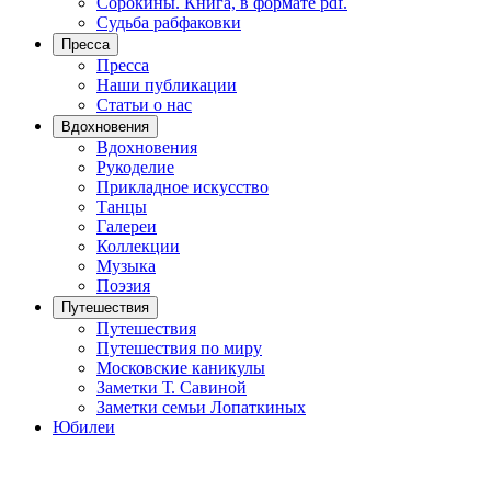
Сорокины. Книга, в формате pdf.
Судьба рабфаковки
Пресса
Пресса
Наши публикации
Статьи о нас
Вдохновения
Вдохновения
Рукоделие
Прикладное искусство
Танцы
Галереи
Коллекции
Музыка
Поэзия
Путешествия
Путешествия
Путешествия по миру
Московские каникулы
Заметки Т. Савиной
Заметки семьи Лопаткиных
Юбилеи