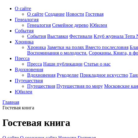
О сайте
О сайте
Создание
Новости
Гостевая
Генеалогия
Генеалогия
Семейное дерево
Юбилеи
События
События
Выставки
Фестивали
Клуб журнала Terra 
Хроника
Хроника
Заметки на полях
Вместо послесловия
Бла
Воспоминания о молодости.
Сорокины. Книга, в фо
Пресса
Пресса
Наши публикации
Статьи о нас
Вдохновения
Вдохновения
Рукоделие
Прикладное искусство
Тан
Путешествия
Путешествия
Путешествия по миру
Московские ка
Юбилеи
Главная
Гостевая книга
Гостевая книга
О сайте
О создании сайта
Новости
Гостевая