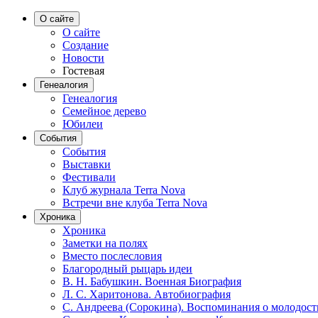
О сайте
О сайте
Создание
Новости
Гостевая
Генеалогия
Генеалогия
Семейное дерево
Юбилеи
События
События
Выставки
Фестивали
Клуб журнала Terra Nova
Встречи вне клуба Terra Nova
Хроника
Хроника
Заметки на полях
Вместо послесловия
Благородный рыцарь идеи
В. Н. Бабушкин. Военная Биография
Л. С. Харитонова. Автобиография
С. Андреева (Сорокина). Воспоминания о молодост