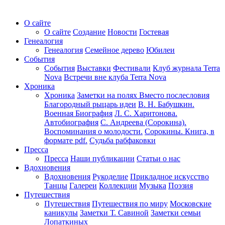
О сайте
О сайте
Создание
Новости
Гостевая
Генеалогия
Генеалогия
Семейное дерево
Юбилеи
События
События
Выставки
Фестивали
Клуб журнала Terra
Nova
Встречи вне клуба Terra Nova
Хроника
Хроника
Заметки на полях
Вместо послесловия
Благородный рыцарь идеи
В. Н. Бабушкин.
Военная Биография
Л. С. Харитонова.
Автобиография
С. Андреева (Сорокина).
Воспоминания о молодости.
Сорокины. Книга, в
формате pdf.
Судьба рабфаковки
Пресса
Пресса
Наши публикации
Статьи о нас
Вдохновения
Вдохновения
Рукоделие
Прикладное искусство
Танцы
Галереи
Коллекции
Музыка
Поэзия
Путешествия
Путешествия
Путешествия по миру
Московские
каникулы
Заметки Т. Савиной
Заметки семьи
Лопаткиных