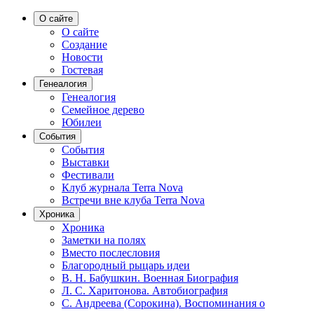
О сайте
О сайте
Создание
Новости
Гостевая
Генеалогия
Генеалогия
Семейное дерево
Юбилеи
События
События
Выставки
Фестивали
Клуб журнала Terra Nova
Встречи вне клуба Terra Nova
Хроника
Хроника
Заметки на полях
Вместо послесловия
Благородный рыцарь идеи
В. Н. Бабушкин. Военная Биография
Л. С. Харитонова. Автобиография
С. Андреева (Сорокина). Воспоминания о