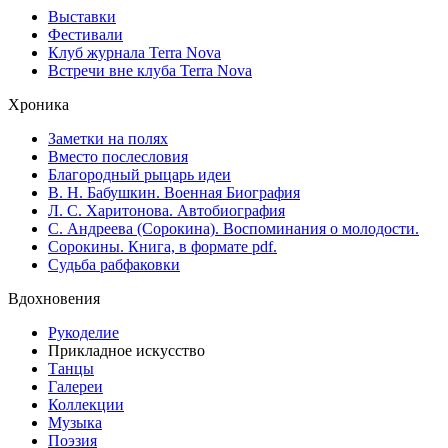
Выставки
Фестивали
Клуб журнала Terra Nova
Встречи вне клуба Terra Nova
Хроника
Заметки на полях
Вместо послесловия
Благородный рыцарь идеи
В. Н. Бабушкин. Военная Биография
Л. С. Харитонова. Автобиография
С. Андреева (Сорокина). Воспоминания о молодости.
Сорокины. Книга, в формате pdf.
Судьба рабфаковки
Вдохновения
Рукоделие
Прикладное искусство
Танцы
Галереи
Коллекции
Музыка
Поэзия