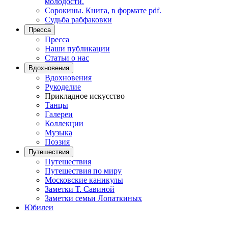
молодости.
Сорокины. Книга, в формате pdf.
Судьба рабфаковки
Пресса
Пресса
Наши публикации
Статьи о нас
Вдохновения
Вдохновения
Рукоделие
Прикладное искусство
Танцы
Галереи
Коллекции
Музыка
Поэзия
Путешествия
Путешествия
Путешествия по миру
Московские каникулы
Заметки Т. Савиной
Заметки семьи Лопаткиных
Юбилеи