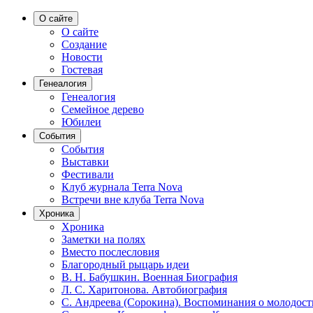
О сайте
О сайте
Создание
Новости
Гостевая
Генеалогия
Генеалогия
Семейное дерево
Юбилеи
События
События
Выставки
Фестивали
Клуб журнала Terra Nova
Встречи вне клуба Terra Nova
Хроника
Хроника
Заметки на полях
Вместо послесловия
Благородный рыцарь идеи
В. Н. Бабушкин. Военная Биография
Л. С. Харитонова. Автобиография
С. Андреева (Сорокина). Воспоминания о молодост