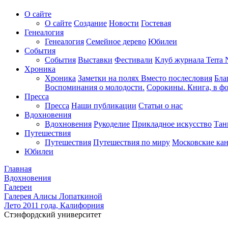
О сайте
О сайте
Создание
Новости
Гостевая
Генеалогия
Генеалогия
Семейное дерево
Юбилеи
События
События
Выставки
Фестивали
Клуб журнала Terra 
Хроника
Хроника
Заметки на полях
Вместо послесловия
Бла
Воспоминания о молодости.
Сорокины. Книга, в фо
Пресса
Пресса
Наши публикации
Статьи о нас
Вдохновения
Вдохновения
Рукоделие
Прикладное искусство
Тан
Путешествия
Путешествия
Путешествия по миру
Московские ка
Юбилеи
Главная
Вдохновения
Галереи
Галерея Алисы Лопаткиной
Лето 2011 года, Калифорния
Стэнфордский университет