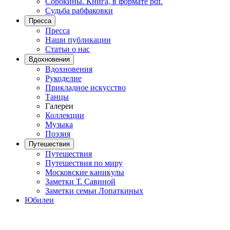
Сорокины. Книга, в формате pdf.
Судьба рабфаковки
Пресса
Пресса
Наши публикации
Статьи о нас
Вдохновения
Вдохновения
Рукоделие
Прикладное искусство
Танцы
Галереи
Коллекции
Музыка
Поэзия
Путешествия
Путешествия
Путешествия по миру
Московские каникулы
Заметки Т. Савиной
Заметки семьи Лопаткиных
Юбилеи