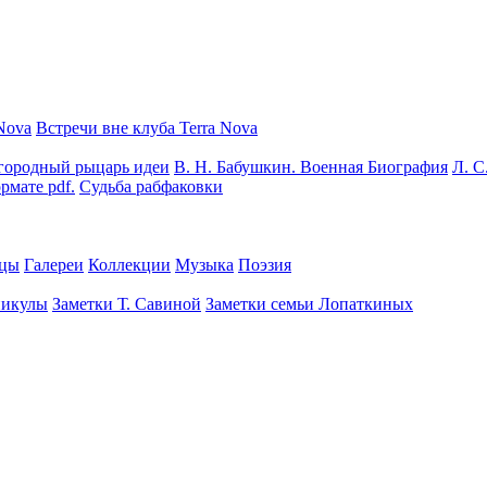
Nova
Встречи вне клуба Terra Nova
городный рыцарь идеи
В. Н. Бабушкин. Военная Биография
Л. С
рмате pdf.
Судьба рабфаковки
цы
Галереи
Коллекции
Музыка
Поэзия
никулы
Заметки Т. Савиной
Заметки семьи Лопаткиных