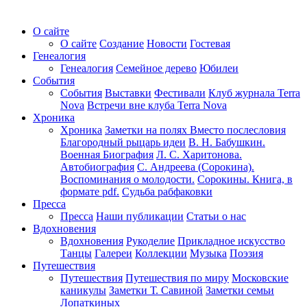
О сайте
О сайте
Создание
Новости
Гостевая
Генеалогия
Генеалогия
Семейное дерево
Юбилеи
События
События
Выставки
Фестивали
Клуб журнала Terra
Nova
Встречи вне клуба Terra Nova
Хроника
Хроника
Заметки на полях
Вместо послесловия
Благородный рыцарь идеи
В. Н. Бабушкин.
Военная Биография
Л. С. Харитонова.
Автобиография
С. Андреева (Сорокина).
Воспоминания о молодости.
Сорокины. Книга, в
формате pdf.
Судьба рабфаковки
Пресса
Пресса
Наши публикации
Статьи о нас
Вдохновения
Вдохновения
Рукоделие
Прикладное искусство
Танцы
Галереи
Коллекции
Музыка
Поэзия
Путешествия
Путешествия
Путешествия по миру
Московские
каникулы
Заметки Т. Савиной
Заметки семьи
Лопаткиных