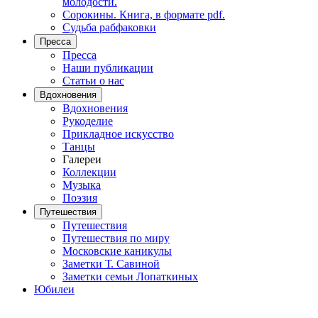
молодости.
Сорокины. Книга, в формате pdf.
Судьба рабфаковки
Пресса
Пресса
Наши публикации
Статьи о нас
Вдохновения
Вдохновения
Рукоделие
Прикладное искусство
Танцы
Галереи
Коллекции
Музыка
Поэзия
Путешествия
Путешествия
Путешествия по миру
Московские каникулы
Заметки Т. Савиной
Заметки семьи Лопаткиных
Юбилеи