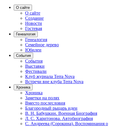
О сайте
О сайте
Создание
Новости
Гостевая
Генеалогия
Генеалогия
Семейное дерево
Юбилеи
События
События
Выставки
Фестивали
Клуб журнала Terra Nova
Встречи вне клуба Terra Nova
Хроника
Хроника
Заметки на полях
Вместо послесловия
Благородный рыцарь идеи
В. Н. Бабушкин. Военная Биография
Л. С. Харитонова. Автобиография
С. Андреева (Сорокина). Воспоминания о