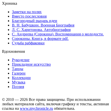
Хроника
Заметки на полях
Вместо послесловия
Благородный рыцарь идеи
В. Н. Бабушкин. Военная Биография
Л. С. Харитонова. Автобиография
С. Андреева (Сорокина). Воспоминания о молодости.
Сорокины. Книга, в формате pdf.
Судьба рабфаковки
Вдохновения
Рукоделие
Прикладное искусство
Танцы
Галереи
Коллекции
Музыка
Поэзия
© 2010 — 2026 Все права защищены. При использовании
любых материалов сайта, включая графику и тексты, активная
ссылка на
www.mychronicle.ru
обязательна.