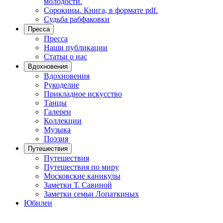
молодости.
Сорокины. Книга, в формате pdf.
Судьба рабфаковки
Пресса
Пресса
Наши публикации
Статьи о нас
Вдохновения
Вдохновения
Рукоделие
Прикладное искусство
Танцы
Галереи
Коллекции
Музыка
Поэзия
Путешествия
Путешествия
Путешествия по миру
Московские каникулы
Заметки Т. Савиной
Заметки семьи Лопаткиных
Юбилеи