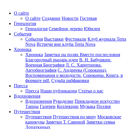
О сайте
О сайте
Создание
Новости
Гостевая
Генеалогия
Генеалогия
Семейное дерево
Юбилеи
События
События
Выставки
Фестивали
Клуб журнала Terra
Nova
Встречи вне клуба Terra Nova
Хроника
Хроника
Заметки на полях
Вместо послесловия
Благородный рыцарь идеи
В. Н. Бабушкин.
Военная Биография
Л. С. Харитонова.
Автобиография
С. Андреева (Сорокина).
Воспоминания о молодости.
Сорокины. Книга, в
формате pdf.
Судьба рабфаковки
Пресса
Пресса
Наши публикации
Статьи о нас
Вдохновения
Вдохновения
Рукоделие
Прикладное искусство
Танцы
Галереи
Коллекции
Музыка
Поэзия
Путешествия
Путешествия
Путешествия по миру
Московские
каникулы
Заметки Т. Савиной
Заметки семьи
Лопаткиных