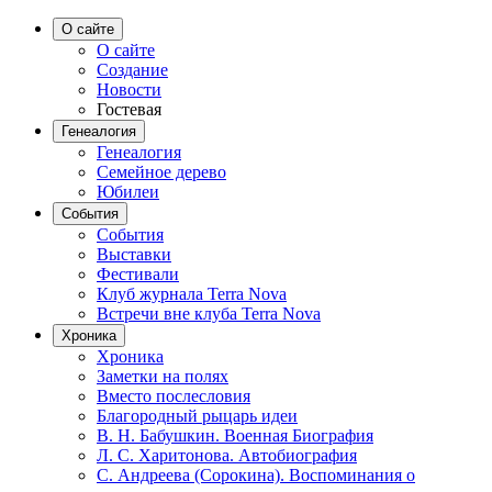
О сайте
О сайте
Создание
Новости
Гостевая
Генеалогия
Генеалогия
Семейное дерево
Юбилеи
События
События
Выставки
Фестивали
Клуб журнала Terra Nova
Встречи вне клуба Terra Nova
Хроника
Хроника
Заметки на полях
Вместо послесловия
Благородный рыцарь идеи
В. Н. Бабушкин. Военная Биография
Л. С. Харитонова. Автобиография
С. Андреева (Сорокина). Воспоминания о