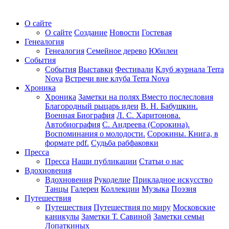
О сайте
О сайте
Создание
Новости
Гостевая
Генеалогия
Генеалогия
Семейное дерево
Юбилеи
События
События
Выставки
Фестивали
Клуб журнала Terra
Nova
Встречи вне клуба Terra Nova
Хроника
Хроника
Заметки на полях
Вместо послесловия
Благородный рыцарь идеи
В. Н. Бабушкин.
Военная Биография
Л. С. Харитонова.
Автобиография
С. Андреева (Сорокина).
Воспоминания о молодости.
Сорокины. Книга, в
формате pdf.
Судьба рабфаковки
Пресса
Пресса
Наши публикации
Статьи о нас
Вдохновения
Вдохновения
Рукоделие
Прикладное искусство
Танцы
Галереи
Коллекции
Музыка
Поэзия
Путешествия
Путешествия
Путешествия по миру
Московские
каникулы
Заметки Т. Савиной
Заметки семьи
Лопаткиных