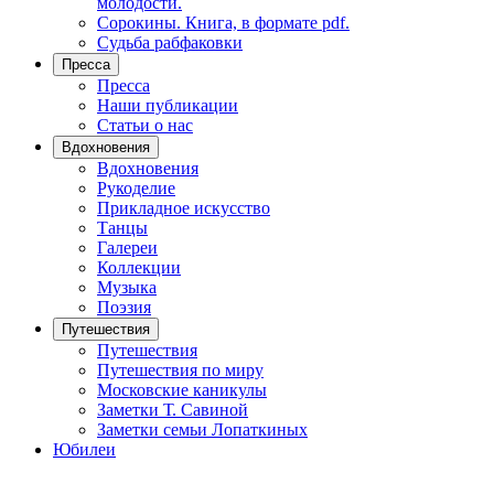
молодости.
Сорокины. Книга, в формате pdf.
Судьба рабфаковки
Пресса
Пресса
Наши публикации
Статьи о нас
Вдохновения
Вдохновения
Рукоделие
Прикладное искусство
Танцы
Галереи
Коллекции
Музыка
Поэзия
Путешествия
Путешествия
Путешествия по миру
Московские каникулы
Заметки Т. Савиной
Заметки семьи Лопаткиных
Юбилеи