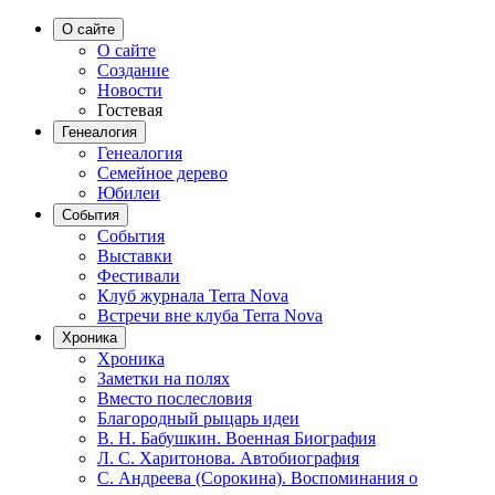
О сайте
О сайте
Создание
Новости
Гостевая
Генеалогия
Генеалогия
Семейное дерево
Юбилеи
События
События
Выставки
Фестивали
Клуб журнала Terra Nova
Встречи вне клуба Terra Nova
Хроника
Хроника
Заметки на полях
Вместо послесловия
Благородный рыцарь идеи
В. Н. Бабушкин. Военная Биография
Л. С. Харитонова. Автобиография
С. Андреева (Сорокина). Воспоминания о