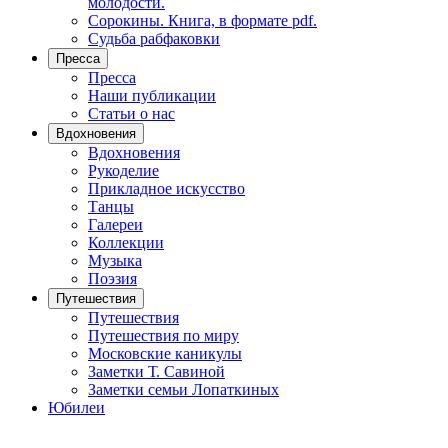
молодости.
Сорокины. Книга, в формате pdf.
Судьба рабфаковки
Пресса
Пресса
Наши публикации
Статьи о нас
Вдохновения
Вдохновения
Рукоделие
Прикладное искусство
Танцы
Галереи
Коллекции
Музыка
Поэзия
Путешествия
Путешествия
Путешествия по миру
Московские каникулы
Заметки Т. Савиной
Заметки семьи Лопаткиных
Юбилеи