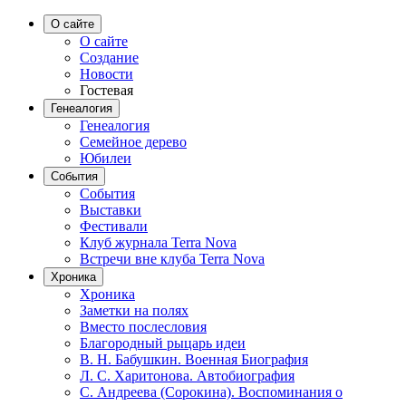
О сайте
О сайте
Создание
Новости
Гостевая
Генеалогия
Генеалогия
Семейное дерево
Юбилеи
События
События
Выставки
Фестивали
Клуб журнала Terra Nova
Встречи вне клуба Terra Nova
Хроника
Хроника
Заметки на полях
Вместо послесловия
Благородный рыцарь идеи
В. Н. Бабушкин. Военная Биография
Л. С. Харитонова. Автобиография
С. Андреева (Сорокина). Воспоминания о