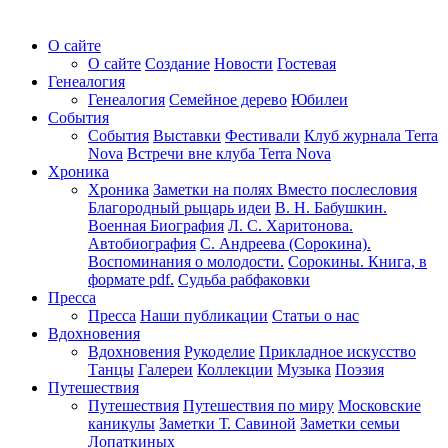
О сайте
О сайте
Создание
Новости
Гостевая
Генеалогия
Генеалогия
Семейное дерево
Юбилеи
События
События
Выставки
Фестивали
Клуб журнала Terra
Nova
Встречи вне клуба Terra Nova
Хроника
Хроника
Заметки на полях
Вместо послесловия
Благородный рыцарь идеи
В. Н. Бабушкин.
Военная Биография
Л. С. Харитонова.
Автобиография
С. Андреева (Сорокина).
Воспоминания о молодости.
Сорокины. Книга, в
формате pdf.
Судьба рабфаковки
Пресса
Пресса
Наши публикации
Статьи о нас
Вдохновения
Вдохновения
Рукоделие
Прикладное искусство
Танцы
Галереи
Коллекции
Музыка
Поэзия
Путешествия
Путешествия
Путешествия по миру
Московские
каникулы
Заметки Т. Савиной
Заметки семьи
Лопаткиных