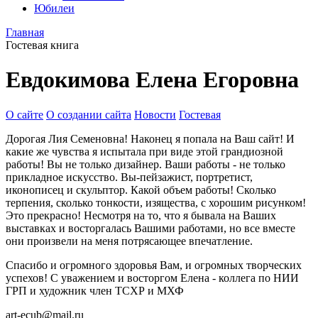
Юбилеи
Главная
Гостевая книга
Евдокимова Елена Егоровна
О сайте
О создании сайта
Новости
Гостевая
Дорогая Лия Семеновна! Наконец я попала на Ваш сайт! И
какие же чувства я испытала при виде этой грандиозной
работы! Вы не только дизайнер. Ваши работы - не только
прикладное искусство. Вы-пейзажист, портретист,
иконописец и скульптор. Какой объем работы! Сколько
терпения, сколько тонкости, изящества, с хорошим рисунком!
Это прекрасно! Несмотря на то, что я бывала на Ваших
выставках и восторгалась Вашими работами, но все вместе
они произвели на меня потрясающее впечатление.
Спасибо и огромного здоровья Вам, и огромных творческих
успехов! С уважением и восторгом Елена - коллега по НИИ
ГРП и художник член ТСХР и МХФ
art-ecub@mail.ru