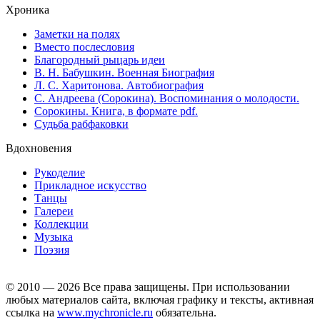
Хроника
Заметки на полях
Вместо послесловия
Благородный рыцарь идеи
В. Н. Бабушкин. Военная Биография
Л. С. Харитонова. Автобиография
С. Андреева (Сорокина). Воспоминания о молодости.
Сорокины. Книга, в формате pdf.
Судьба рабфаковки
Вдохновения
Рукоделие
Прикладное искусство
Танцы
Галереи
Коллекции
Музыка
Поэзия
© 2010 — 2026 Все права защищены. При использовании
любых материалов сайта, включая графику и тексты, активная
ссылка на
www.mychronicle.ru
обязательна.