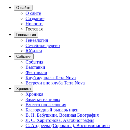
О сайте
О сайте
Создание
Новости
Гостевая
Генеалогия
Генеалогия
Семейное дерево
Юбилеи
События
События
Выставки
Фестивали
Клуб журнала Terra Nova
Встречи вне клуба Terra Nova
Хроника
Хроника
Заметки на полях
Вместо послесловия
Благородный рыцарь идеи
В. Н. Бабушкин. Военная Биография
Л. С. Харитонова. Автобиография
С. Андреева (Сорокина). Воспоминания о