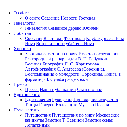
О сайте
О сайте
Создание
Новости
Гостевая
Генеалогия
Генеалогия
Семейное дерево
Юбилеи
События
События
Выставки
Фестивали
Клуб журнала Terra
Nova
Встречи вне клуба Terra Nova
Хроника
Хроника
Заметки на полях
Вместо послесловия
Благородный рыцарь идеи
В. Н. Бабушкин.
Военная Биография
Л. С. Харитонова.
Автобиография
С. Андреева (Сорокина).
Воспоминания о молодости.
Сорокины. Книга, в
формате pdf.
Судьба рабфаковки
Пресса
Пресса
Наши публикации
Статьи о нас
Вдохновения
Вдохновения
Рукоделие
Прикладное искусство
Танцы
Галереи
Коллекции
Музыка
Поэзия
Путешествия
Путешествия
Путешествия по миру
Московские
каникулы
Заметки Т. Савиной
Заметки семьи
Лопаткиных