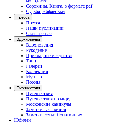
молодости.
Сорокины. Книга, в формате pdf.
Судьба рабфаковки
Пресса
Пресса
Наши публикации
Статьи о нас
Вдохновения
Вдохновения
Рукоделие
Прикладное искусство
Танцы
Галереи
Коллекции
Музыка
Поэзия
Путешествия
Путешествия
Путешествия по миру
Московские каникулы
Заметки Т. Савиной
Заметки семьи Лопаткиных
Юбилеи