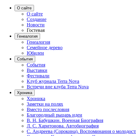
О сайте
О сайте
Создание
Новости
Гостевая
Генеалогия
Генеалогия
Семейное дерево
Юбилеи
События
События
Выставки
Фестивали
Клуб журнала Terra Nova
Встречи вне клуба Terra Nova
Хроника
Хроника
Заметки на полях
Вместо послесловия
Благородный рыцарь идеи
В. Н. Бабушкин. Военная Биография
Л. С. Харитонова. Автобиография
С. Андреева (Сорокина). Воспоминания о молодост