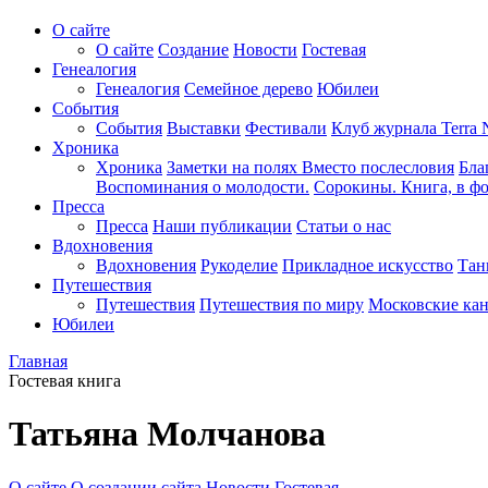
О сайте
О сайте
Создание
Новости
Гостевая
Генеалогия
Генеалогия
Семейное дерево
Юбилеи
События
События
Выставки
Фестивали
Клуб журнала Terra 
Хроника
Хроника
Заметки на полях
Вместо послесловия
Бла
Воспоминания о молодости.
Сорокины. Книга, в фо
Пресса
Пресса
Наши публикации
Статьи о нас
Вдохновения
Вдохновения
Рукоделие
Прикладное искусство
Тан
Путешествия
Путешествия
Путешествия по миру
Московские ка
Юбилеи
Главная
Гостевая книга
Татьяна Молчанова
О сайте
О создании сайта
Новости
Гостевая