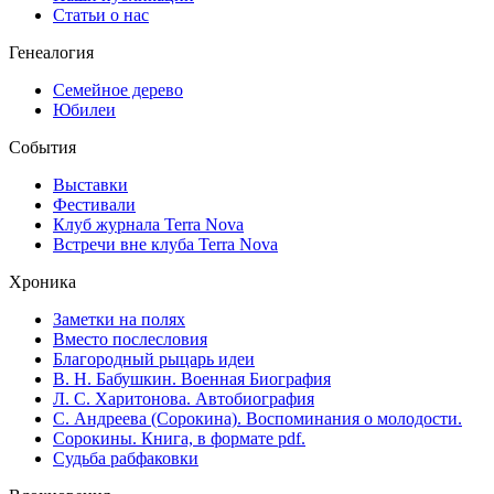
Статьи о нас
Генеалогия
Семейное дерево
Юбилеи
События
Выставки
Фестивали
Клуб журнала Terra Nova
Встречи вне клуба Terra Nova
Хроника
Заметки на полях
Вместо послесловия
Благородный рыцарь идеи
В. Н. Бабушкин. Военная Биография
Л. С. Харитонова. Автобиография
С. Андреева (Сорокина). Воспоминания о молодости.
Сорокины. Книга, в формате pdf.
Судьба рабфаковки