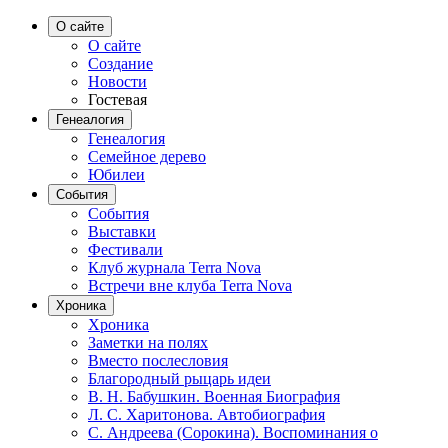
О сайте
О сайте
Создание
Новости
Гостевая
Генеалогия
Генеалогия
Семейное дерево
Юбилеи
События
События
Выставки
Фестивали
Клуб журнала Terra Nova
Встречи вне клуба Terra Nova
Хроника
Хроника
Заметки на полях
Вместо послесловия
Благородный рыцарь идеи
В. Н. Бабушкин. Военная Биография
Л. С. Харитонова. Автобиография
С. Андреева (Сорокина). Воспоминания о