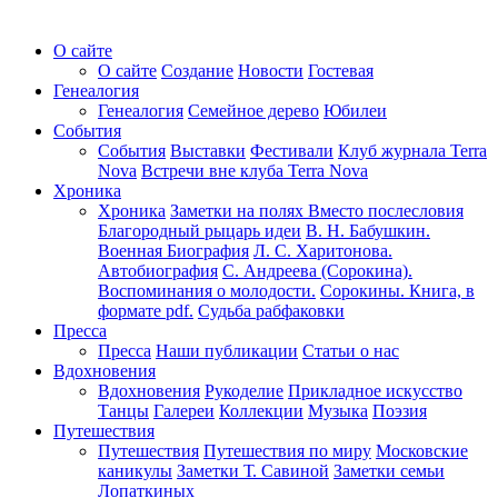
О сайте
О сайте
Создание
Новости
Гостевая
Генеалогия
Генеалогия
Семейное дерево
Юбилеи
События
События
Выставки
Фестивали
Клуб журнала Terra
Nova
Встречи вне клуба Terra Nova
Хроника
Хроника
Заметки на полях
Вместо послесловия
Благородный рыцарь идеи
В. Н. Бабушкин.
Военная Биография
Л. С. Харитонова.
Автобиография
С. Андреева (Сорокина).
Воспоминания о молодости.
Сорокины. Книга, в
формате pdf.
Судьба рабфаковки
Пресса
Пресса
Наши публикации
Статьи о нас
Вдохновения
Вдохновения
Рукоделие
Прикладное искусство
Танцы
Галереи
Коллекции
Музыка
Поэзия
Путешествия
Путешествия
Путешествия по миру
Московские
каникулы
Заметки Т. Савиной
Заметки семьи
Лопаткиных