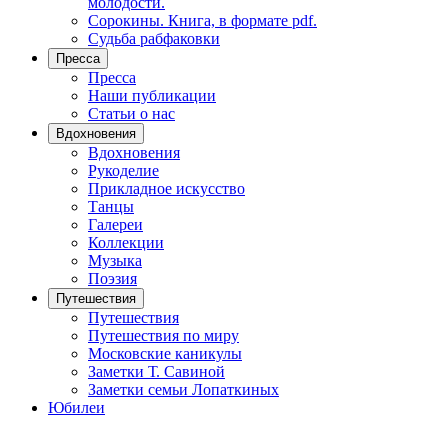
молодости.
Сорокины. Книга, в формате pdf.
Судьба рабфаковки
Пресса
Пресса
Наши публикации
Статьи о нас
Вдохновения
Вдохновения
Рукоделие
Прикладное искусство
Танцы
Галереи
Коллекции
Музыка
Поэзия
Путешествия
Путешествия
Путешествия по миру
Московские каникулы
Заметки Т. Савиной
Заметки семьи Лопаткиных
Юбилеи