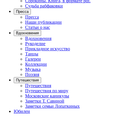
Сорокины. Книга, в формате pdf.
Судьба рабфаковки
Пресса
Пресса
Наши публикации
Статьи о нас
Вдохновения
Вдохновения
Рукоделие
Прикладное искусство
Танцы
Галереи
Коллекции
Музыка
Поэзия
Путешествия
Путешествия
Путешествия по миру
Московские каникулы
Заметки Т. Савиной
Заметки семьи Лопаткиных
Юбилеи