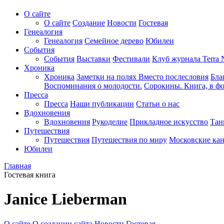
О сайте
О сайте
Создание
Новости
Гостевая
Генеалогия
Генеалогия
Семейное дерево
Юбилеи
События
События
Выставки
Фестивали
Клуб журнала Terra 
Хроника
Хроника
Заметки на полях
Вместо послесловия
Бла
Воспоминания о молодости.
Сорокины. Книга, в фо
Пресса
Пресса
Наши публикации
Статьи о нас
Вдохновения
Вдохновения
Рукоделие
Прикладное искусство
Тан
Путешествия
Путешествия
Путешествия по миру
Московские ка
Юбилеи
Главная
Гостевая книга
Janice Lieberman
О сайте
О создании сайта
Новости
Гостевая