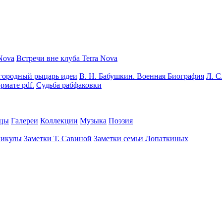
Nova
Встречи вне клуба Terra Nova
городный рыцарь идеи
В. Н. Бабушкин. Военная Биография
Л. С
рмате pdf.
Судьба рабфаковки
цы
Галереи
Коллекции
Музыка
Поэзия
никулы
Заметки Т. Савиной
Заметки семьи Лопаткиных