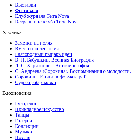
Выставки
Фестивали
Клуб журнала Terra Nova
Встречи вне клуба Terra Nova
Хроника
Заметки на полях
Вместо послесловия
Благородный рыцарь идеи
В. Н. Бабушкин. Военная Биография
Л. С. Харитонова. Автобиография
С. Андреева (Сорокина). Воспоминания о молодости.
Сорокины. Книга, в формате pdf.
Судьба рабфаковки
Вдохновения
Рукоделие
Прикладное искусство
Танцы
Галереи
Коллекции
Музыка
Поэзия