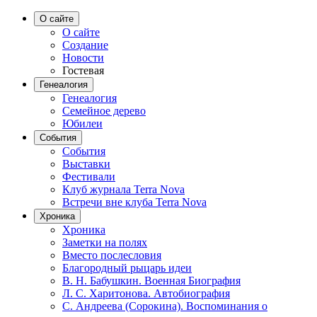
О сайте
О сайте
Создание
Новости
Гостевая
Генеалогия
Генеалогия
Семейное дерево
Юбилеи
События
События
Выставки
Фестивали
Клуб журнала Terra Nova
Встречи вне клуба Terra Nova
Хроника
Хроника
Заметки на полях
Вместо послесловия
Благородный рыцарь идеи
В. Н. Бабушкин. Военная Биография
Л. С. Харитонова. Автобиография
С. Андреева (Сорокина). Воспоминания о