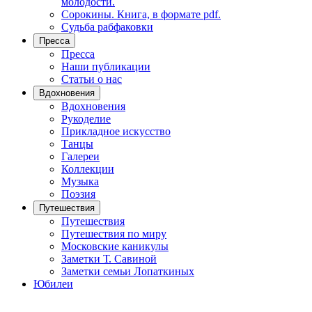
молодости.
Сорокины. Книга, в формате pdf.
Судьба рабфаковки
Пресса
Пресса
Наши публикации
Статьи о нас
Вдохновения
Вдохновения
Рукоделие
Прикладное искусство
Танцы
Галереи
Коллекции
Музыка
Поэзия
Путешествия
Путешествия
Путешествия по миру
Московские каникулы
Заметки Т. Савиной
Заметки семьи Лопаткиных
Юбилеи