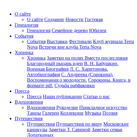
О сайте
О сайте
Создание
Новости
Гостевая
Генеалогия
Генеалогия
Семейное дерево
Юбилеи
События
События
Выставки
Фестивали
Клуб журнала Terra
Nova
Встречи вне клуба Terra Nova
Хроника
Хроника
Заметки на полях
Вместо послесловия
Благородный рыцарь идеи
В. Н. Бабушкин.
Военная Биография
Л. С. Харитонова.
Автобиография
С. Андреева (Сорокина).
Воспоминания о молодости.
Сорокины. Книга, в
формате pdf.
Судьба рабфаковки
Пресса
Пресса
Наши публикации
Статьи о нас
Вдохновения
Вдохновения
Рукоделие
Прикладное искусство
Танцы
Галереи
Коллекции
Музыка
Поэзия
Путешествия
Путешествия
Путешествия по миру
Московские
каникулы
Заметки Т. Савиной
Заметки семьи
Лопаткиных