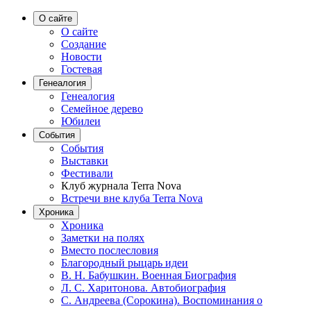
О сайте
О сайте
Создание
Новости
Гостевая
Генеалогия
Генеалогия
Семейное дерево
Юбилеи
События
События
Выставки
Фестивали
Клуб журнала Terra Nova
Встречи вне клуба Terra Nova
Хроника
Хроника
Заметки на полях
Вместо послесловия
Благородный рыцарь идеи
В. Н. Бабушкин. Военная Биография
Л. С. Харитонова. Автобиография
С. Андреева (Сорокина). Воспоминания о