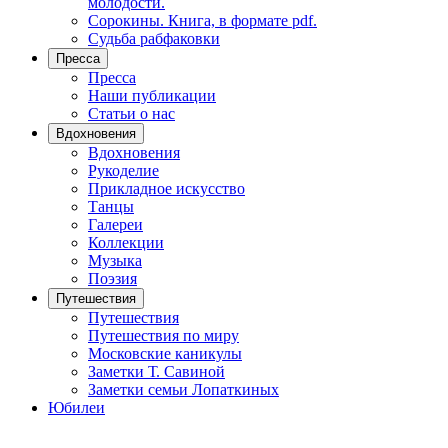
молодости.
Сорокины. Книга, в формате pdf.
Судьба рабфаковки
Пресса
Пресса
Наши публикации
Статьи о нас
Вдохновения
Вдохновения
Рукоделие
Прикладное искусство
Танцы
Галереи
Коллекции
Музыка
Поэзия
Путешествия
Путешествия
Путешествия по миру
Московские каникулы
Заметки Т. Савиной
Заметки семьи Лопаткиных
Юбилеи