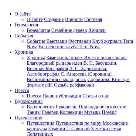
О сайте
О сайте
Создание
Новости
Гостевая
Генеалогия
Генеалогия
Семейное дерево
Юбилеи
События
События
Выставки
Фестивали
Клуб журнала Terra
Nova
Встречи вне клуба Terra Nova
Хроника
Хроника
Заметки на полях
Вместо послесловия
Благородный рыцарь идеи
В. Н. Бабушкин.
Военная Биография
Л. С. Харитонова.
Автобиография
С. Андреева (Сорокина).
Воспоминания о молодости.
Сорокины. Книга, в
формате pdf.
Судьба рабфаковки
Пресса
Пресса
Наши публикации
Статьи о нас
Вдохновения
Вдохновения
Рукоделие
Прикладное искусство
Танцы
Галереи
Коллекции
Музыка
Поэзия
Путешествия
Путешествия
Путешествия по миру
Московские
каникулы
Заметки Т. Савиной
Заметки семьи
Лопаткиных