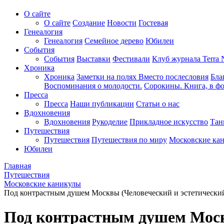
О сайте
О сайте
Создание
Новости
Гостевая
Генеалогия
Генеалогия
Семейное дерево
Юбилеи
События
События
Выставки
Фестивали
Клуб журнала Terra 
Хроника
Хроника
Заметки на полях
Вместо послесловия
Бла
Воспоминания о молодости.
Сорокины. Книга, в фо
Пресса
Пресса
Наши публикации
Статьи о нас
Вдохновения
Вдохновения
Рукоделие
Прикладное искусство
Тан
Путешествия
Путешествия
Путешествия по миру
Московские ка
Юбилеи
Главная
Путешествия
Московские каникулы
Под контрастным душем Москвы (Человеческий и эстетически
Под контрастным душем Моск