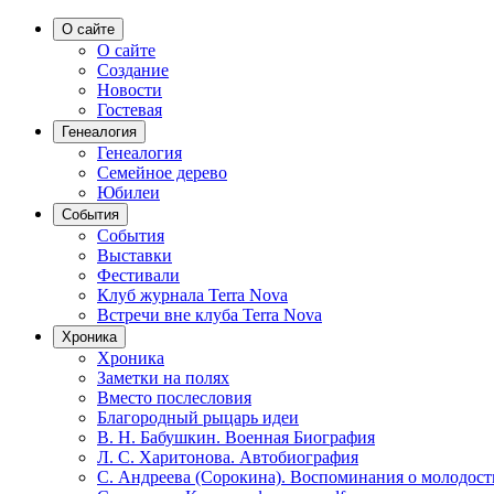
О сайте
О сайте
Создание
Новости
Гостевая
Генеалогия
Генеалогия
Семейное дерево
Юбилеи
События
События
Выставки
Фестивали
Клуб журнала Terra Nova
Встречи вне клуба Terra Nova
Хроника
Хроника
Заметки на полях
Вместо послесловия
Благородный рыцарь идеи
В. Н. Бабушкин. Военная Биография
Л. С. Харитонова. Автобиография
С. Андреева (Сорокина). Воспоминания о молодост