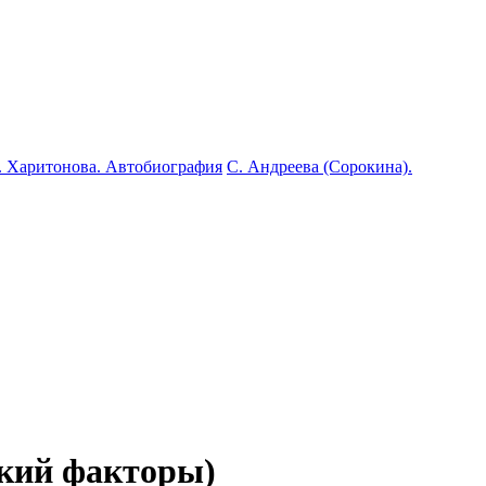
. Харитонова. Автобиография
С. Андреева (Сорокина).
ский факторы)