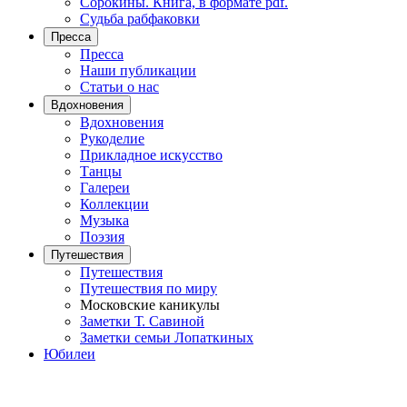
Сорокины. Книга, в формате pdf.
Судьба рабфаковки
Пресса
Пресса
Наши публикации
Статьи о нас
Вдохновения
Вдохновения
Рукоделие
Прикладное искусство
Танцы
Галереи
Коллекции
Музыка
Поэзия
Путешествия
Путешествия
Путешествия по миру
Московские каникулы
Заметки Т. Савиной
Заметки семьи Лопаткиных
Юбилеи