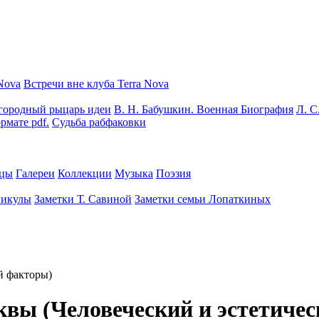
Nova
Встречи вне клуба Terra Nova
городный рыцарь идеи
В. Н. Бабушкин. Военная Биография
Л. С
рмате pdf.
Судьба рабфаковки
цы
Галереи
Коллекции
Музыка
Поэзия
никулы
Заметки Т. Савиной
Заметки семьи Лопаткиных
й факторы)
вы (Человеческий и эстетиче