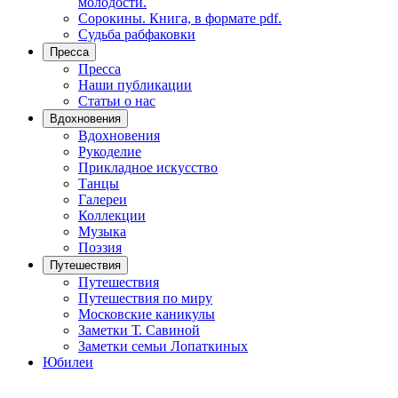
молодости.
Сорокины. Книга, в формате pdf.
Судьба рабфаковки
Пресса
Пресса
Наши публикации
Статьи о нас
Вдохновения
Вдохновения
Рукоделие
Прикладное искусство
Танцы
Галереи
Коллекции
Музыка
Поэзия
Путешествия
Путешествия
Путешествия по миру
Московские каникулы
Заметки Т. Савиной
Заметки семьи Лопаткиных
Юбилеи