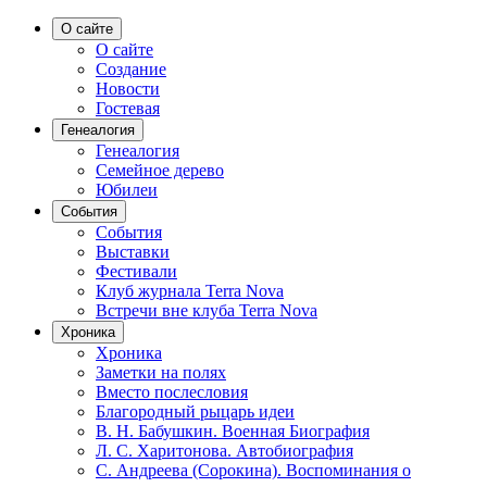
О сайте
О сайте
Создание
Новости
Гостевая
Генеалогия
Генеалогия
Семейное дерево
Юбилеи
События
События
Выставки
Фестивали
Клуб журнала Terra Nova
Встречи вне клуба Terra Nova
Хроника
Хроника
Заметки на полях
Вместо послесловия
Благородный рыцарь идеи
В. Н. Бабушкин. Военная Биография
Л. С. Харитонова. Автобиография
С. Андреева (Сорокина). Воспоминания о