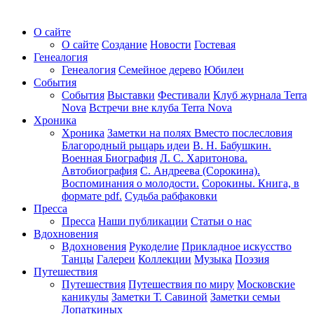
О сайте
О сайте
Создание
Новости
Гостевая
Генеалогия
Генеалогия
Семейное дерево
Юбилеи
События
События
Выставки
Фестивали
Клуб журнала Terra
Nova
Встречи вне клуба Terra Nova
Хроника
Хроника
Заметки на полях
Вместо послесловия
Благородный рыцарь идеи
В. Н. Бабушкин.
Военная Биография
Л. С. Харитонова.
Автобиография
С. Андреева (Сорокина).
Воспоминания о молодости.
Сорокины. Книга, в
формате pdf.
Судьба рабфаковки
Пресса
Пресса
Наши публикации
Статьи о нас
Вдохновения
Вдохновения
Рукоделие
Прикладное искусство
Танцы
Галереи
Коллекции
Музыка
Поэзия
Путешествия
Путешествия
Путешествия по миру
Московские
каникулы
Заметки Т. Савиной
Заметки семьи
Лопаткиных