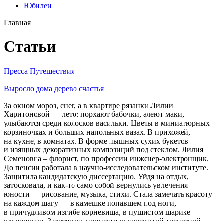
Юбилеи
Главная
Статьи
Пресса
Путешествия
Выросло дома дерево счастья
За окном мороз, снег, а в квартире рязанки Лилии
Харитоновой — лето: порхают бабочки, алеют маки,
улыбаются среди колосков васильки. Цветы в миниатюрных
корзиночках и больших напольных вазах. В прихожей,
на кухне, в комнатах. В форме пышных сухих букетов
и изящных декоративных композиций под стеклом. Лилия
Семеновна – флорист, по профессии инженер-электронщик.
До пенсии работала в научно-исследовательском институте.
Защитила кандидатскую диссертацию. Уйдя на отдых,
затосковала, и как-то само собой вернулись увлечения
юности — рисование, музыка, стихи. Стала замечать красоту
на каждом шагу — в камешке попавшем под ноги,
в причудливом изгибе корневища, в пушистом шарике
одуванчика. Захотелось принести кусочек этой трепетной